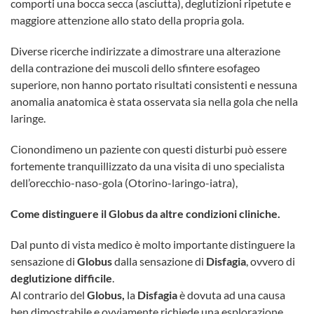
comporti una bocca secca (asciutta), deglutizioni ripetute e
maggiore attenzione allo stato della propria gola.
Diverse ricerche indirizzate a dimostrare una alterazione
della contrazione dei muscoli dello sfintere esofageo
superiore, non hanno portato risultati consistenti e nessuna
anomalia anatomica è stata osservata sia nella gola che nella
laringe.
Cionondimeno un paziente con questi disturbi può essere
fortemente tranquillizzato da una visita di uno specialista
dell’orecchio-naso-gola (Otorino-laringo-iatra),
Come distinguere il Globus da altre condizioni cliniche.
Dal punto di vista medico è molto importante distinguere la
sensazione di
Globus
dalla sensazione di
Disfagia
, ovvero di
deglutizione difficile
.
Al contrario del
Globus
,
la
Disfagia
è dovuta ad una causa
ben dimostrabile e ovviamente richiede una esplorazione