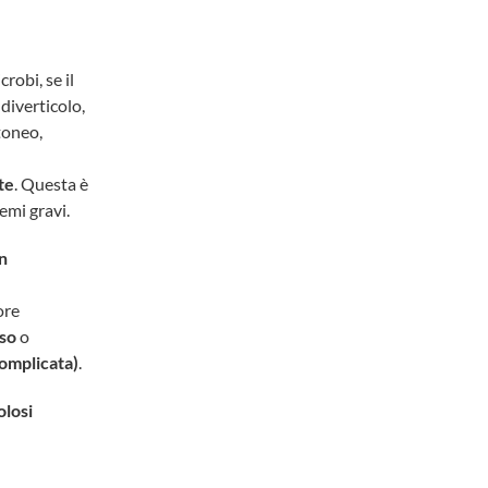
robi, se il
 diverticolo,
itoneo,
te
. Questa è
emi gravi.
on
ore
so
o
complicata)
.
olosi