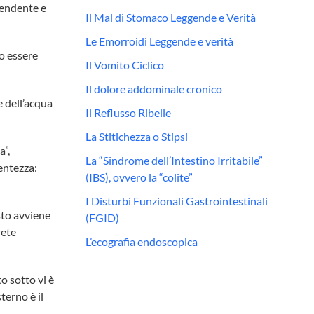
scendente e
Il Mal di Stomaco Leggende e Verità
Le Emorroidi Leggende e verità
no essere
Il Vomito Ciclico
Il dolore addominale cronico
e dell’acqua
Il Reflusso Ribelle
La Stitichezza o Stipsi
a”,
La “Sindrome dell’Intestino Irritabile”
entezza:
(IBS), ovvero la “colite”
I Disturbi Funzionali Gastrointestinali
esto avviene
(FGID)
rete
L’ecografia endoscopica
to sotto vi è
terno è il