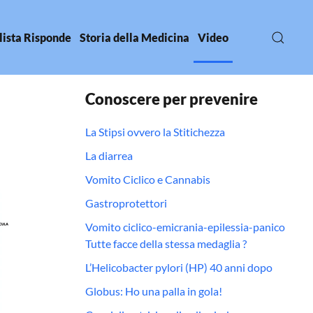
lista Risponde
Storia della Medicina
Video
Conoscere per prevenire
La Stipsi ovvero la Stitichezza
La diarrea
Vomito Ciclico e Cannabis
Gastroprotettori
Vomito ciclico-emicrania-epilessia-panico
Tutte facce della stessa medaglia ?
L’Helicobacter pylori (HP) 40 anni dopo
Globus: Ho una palla in gola!