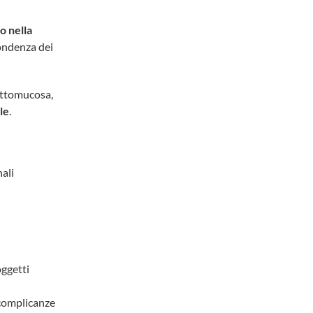
o nella
pondenza dei
ottomucosa,
le
.
ali
oggetti
e complicanze