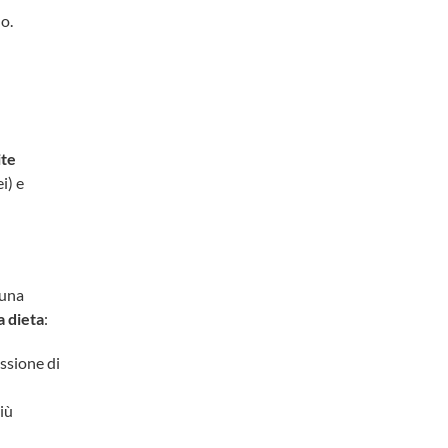
o.
ite
i) e
 una
a dieta
:
issione di
iù