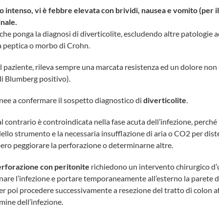
to intenso, vi è febbre elevata con brividi, nausea e vomito (per il
inale.
che ponga la diagnosi di diverticolite, escludendo altre patologie 
ra peptica o morbo di Crohn.
l paziente, rileva sempre una marcata resistenza ed un dolore non
i Blumberg positivo).
nee a confermare il sospetto diagnostico di
diverticolite
.
l contrario è controindicata nella fase acuta dell’infezione, perché
llo strumento e la necessaria insufflazione di aria o CO2 per dist
ero peggiorare la perforazione o determinarne altre.
perforazione con peritonite
richiedono un intervento chirurgico d
nare l’infezione e portare temporaneamente all’esterno la parete d
r poi procedere successivamente a resezione del tratto di colon a
rmine dell’infezione.