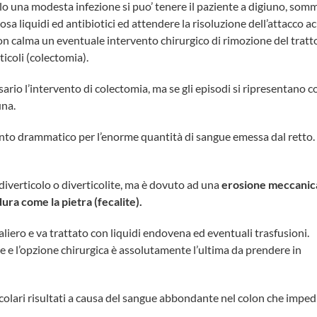
olo una modesta infezione si puo’ tenere il paziente a digiuno, som
sa liquidi ed antibiotici ed attendere la risoluzione dell’attacco a
 calma un eventuale intervento chirurgico di rimozione del tratto
ticoli (colectomia).
rio l’intervento di colectomia, ma se gli episodi si ripresentano c
una.
nto drammatico per l’enorme quantità di sangue emessa dal retto.
iverticolo o diverticolite, ma è dovuto ad una
erosione meccanic
 dura come la pietra (fecalite).
liero e va trattato con liquidi endovena ed eventuali trasfusioni.
 e l’opzione chirurgica è assolutamente l’ultima da prendere in
olari risultati a causa del sangue abbondante nel colon che impedi