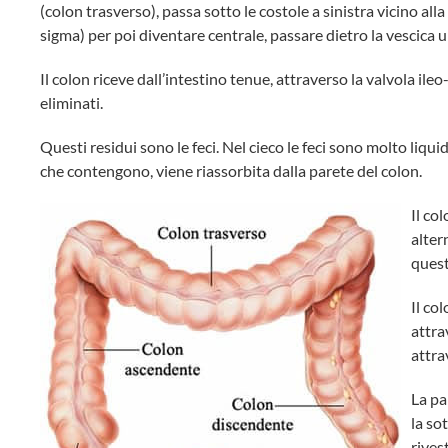
(colon trasverso), passa sotto le costole a sinistra vicino all
sigma) per poi diventare centrale, passare dietro la vescica ur
Il colon riceve dall’intestino tenue, attraverso la valvola ileo
eliminati.
Questi residui sono le feci. Nel cieco le feci sono molto liqu
che contengono, viene riassorbita dalla parete del colon.
Il co
alter
quest
Il co
attra
attra
La pa
la so
rives