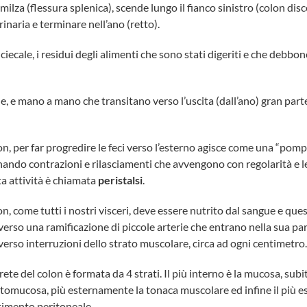
a milza (flessura splenica), scende lungo il fianco sinistro (colon di
inaria e terminare nell’ano (retto).
-ciecale, i residui degli alimenti che sono stati digeriti e che debbo
ide, e mano a mano che transitano verso l’uscita (dall’ano) gran part
lon, per far progredire le feci verso l’esterno agisce come una “pomp
nando contrazioni e rilasciamenti che avvengono con regolarità e l
a attività è chiamata
peristalsi
.
lon, come tutti i nostri visceri, deve essere nutrito dal sangue e qu
verso una ramificazione di piccole arterie che entrano nella sua pa
verso interruzioni dello strato muscolare, circa ad ogni centimetro.
rete del colon è formata da 4 strati. Il più interno è la mucosa, subi
ttomucosa, più esternamente la tonaca muscolare ed infine il più es
timento peritoneale.