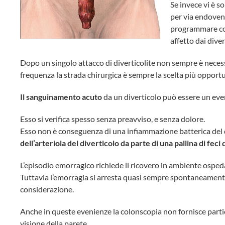
Se invece vi è s
per via endoveno
programmare con
affetto dai diver
Dopo un singolo attacco di diverticolite non sempre è necessa
frequenza la strada chirurgica è sempre la scelta più opport
Il sanguinamento acuto
da un diverticolo può essere un eve
Esso si verifica spesso senza preavviso, e senza dolore.
Esso non è conseguenza di una infiammazione batterica del d
dell’arteriola del diverticolo da parte di una pallina di feci
L’episodio emorragico richiede il ricovero in ambiente ospeda
Tuttavia l’emorragia si arresta quasi sempre spontaneamente
considerazione.
Anche in queste evenienze la colonscopia non fornisce partic
visione della parete.