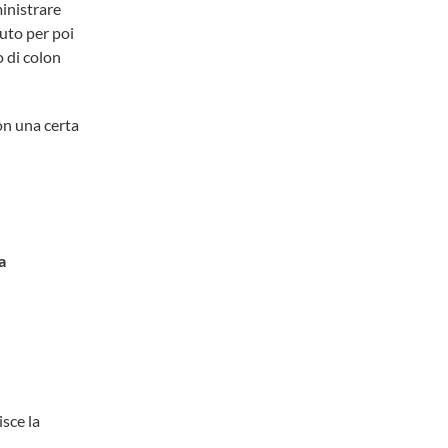
ministrare
cuto per poi
 di colon
on una certa
a
sce la