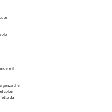
acute
 solo
endere il
’urgenza che
el colon
ffetto da