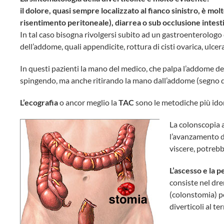
il dolore, quasi sempre localizzato al fianco sinistro, è mol
risentimento peritoneale), diarrea o sub occlusione intest
In tal caso bisogna rivolgersi subito ad un gastroenterologo 
dell’addome, quali appendicite, rottura di cisti ovarica, ulce
In questi pazienti la mano del medico, che palpa l’addome de
spingendo, ma anche ritirando la mano dall’addome (segno d
L’ecografia
o ancor meglio la
TAC
sono le metodiche più ido
La colonscopia a
l’avanzamento de
viscere, potrebb
L’ascesso e la 
consiste nel dre
(colonstomia) pe
diverticoli al te