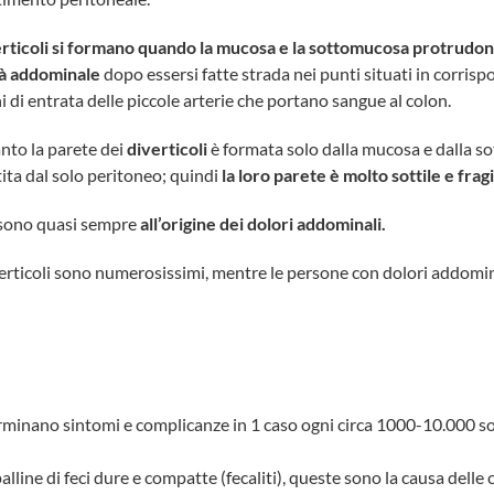
erticoli si formano quando la mucosa e la sottomucosa protrudon
tà addominale
dopo essersi fatte strada nei punti situati in corris
i di entrata delle piccole arterie che portano sangue al colon.
nto la parete dei
diverticoli
è formata solo dalla mucosa e dalla s
tita dal solo peritoneo; quindi
la loro parete è molto sottile e fragi
sono quasi sempre
all’origine dei dolori addominali.
verticoli sono numerosissimi, mentre le persone con dolori addomin
rminano sintomi e complicanze in 1 caso ogni circa 1000-10.000 s
palline di feci dure e compatte (fecaliti), queste sono la causa dell