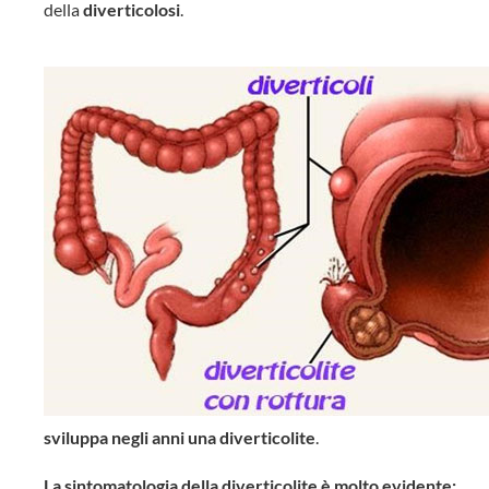
della
diverticolosi
.
sviluppa negli anni una diverticolite
.
La sintomatologia della diverticolite
è molto evidente: