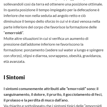
sollevandoli così da terra ed ottenere una posizione ottimale.
In questa posizione il tempo impiegato per la defecazione è
inferiore che non nella seduta ad angolo retto e ciò
diminuisce il tempo dello sforzo in cui vi è stasi venosa nella
parte inferiore del corpo che favorisce la formazione delle
“
emorroidi
”.
Molte altre situazioni in cui si verifica un aumento di
pressione dall’addome inferiore ne favoriscono la
formazione: ponzamento (sedere sul water a lungo e spingere
con sforzo), stipsi e diarrea, sovrappeso, obesità, gravidanza,
età avanzata.
I Sintomi
I sintomi comunemente attribuiti alle “emorroidi” sono: il
sanguinamento, il dolore, il prurito, il gocciolamento di feci,
il prolasso e la perdita di muco dall’ano.
Va chiarito e sottolineato che i
sintomi tipici delle “emorroidi