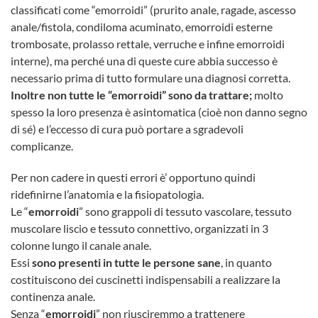
classificati come “emorroidi” (prurito anale, ragade, ascesso
anale/fistola, condiloma acuminato, emorroidi esterne
trombosate, prolasso rettale, verruche e infine emorroidi
interne), ma perché una di queste cure abbia successo è
necessario prima di tutto formulare una diagnosi corretta.
Inoltre non tutte le “emorroidi” sono da trattare;
molto
spesso la loro presenza è asintomatica (cioè non danno segno
di sé) e l’eccesso di cura può portare a sgradevoli
complicanze.
Per non cadere in questi errori è’ opportuno quindi
ridefinirne l’anatomia e la fisiopatologia.
Le “
emorroidi
” sono grappoli di tessuto vascolare, tessuto
muscolare liscio e tessuto connettivo, organizzati in 3
colonne lungo il canale anale.
Essi
sono presenti in tutte le persone sane
, in quanto
costituiscono dei cuscinetti indispensabili a realizzare la
continenza anale.
Senza “
emorroidi
” non riusciremmo a trattenere