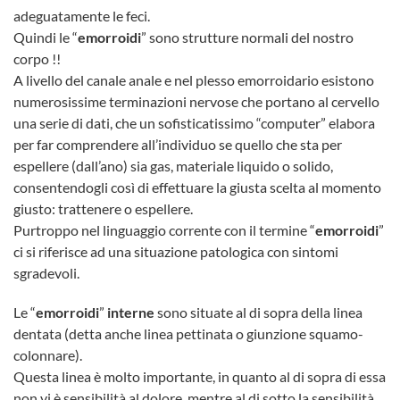
adeguatamente le feci.
Quindi le “
emorroidi
” sono strutture normali del nostro
corpo !!
A livello del canale anale e nel plesso emorroidario esistono
numerosissime terminazioni nervose che portano al cervello
una serie di dati, che un sofisticatissimo “computer” elabora
per far comprendere all’individuo se quello che sta per
espellere (dall’ano) sia gas, materiale liquido o solido,
consentendogli così di effettuare la giusta scelta al momento
giusto: trattenere o espellere.
Purtroppo nel linguaggio corrente con il termine “
emorroidi
”
ci si riferisce ad una situazione patologica con sintomi
sgradevoli.
Le “
emorroidi
”
interne
sono situate al di sopra della linea
dentata (detta anche linea pettinata o giunzione squamo-
colonnare).
Questa linea è molto importante, in quanto al di sopra di essa
non vi è sensibilità al dolore, mentre al di sotto la sensibilità