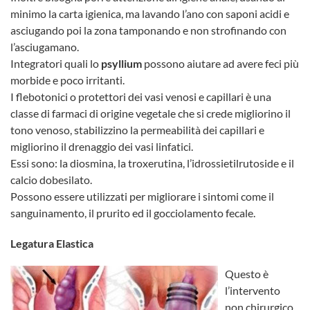
minimo la carta igienica, ma lavando l’ano con saponi acidi e
asciugando poi la zona tamponando e non strofinando con
l’asciugamano.
Integratori quali lo
psyllium
possono aiutare ad avere feci più
morbide e poco irritanti.
I flebotonici o protettori dei vasi venosi e capillari è una
classe di farmaci di origine vegetale che si crede migliorino il
tono venoso, stabilizzino la permeabilità dei capillari e
migliorino il drenaggio dei vasi linfatici.
Essi sono: la diosmina, la troxerutina, l’idrossietilrutoside e il
calcio dobesilato.
Possono essere utilizzati per migliorare i sintomi come il
sanguinamento, il prurito ed il gocciolamento fecale.
Legatura Elastica
Questo è
l’intervento
non chirurgico