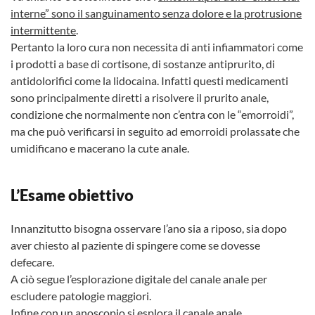
interne” sono il sanguinamento senza dolore e la protrusione
intermittente
.
Pertanto la loro cura non necessita di anti infiammatori come
i prodotti a base di cortisone, di sostanze antiprurito, di
antidolorifici come la lidocaina. Infatti questi medicamenti
sono principalmente diretti a risolvere il prurito anale,
condizione che normalmente non c’entra con le “emorroidi”,
ma che può verificarsi in seguito ad emorroidi prolassate che
umidificano e macerano la cute anale.
L’Esame obiettivo
Innanzitutto bisogna osservare l’ano sia a riposo, sia dopo
aver chiesto al paziente di spingere come se dovesse
defecare.
A ciò segue l’esplorazione digitale del canale anale per
escludere patologie maggiori.
Infine con un anoscopio si esplora il canale anale.