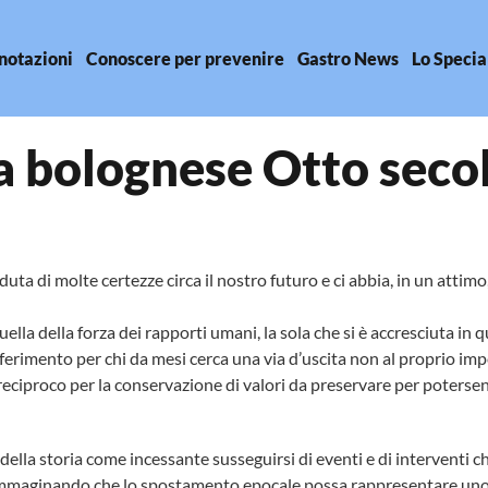
notazioni
Conoscere per prevenire
Gastro News
Lo Specia
a bolognese Otto secoli
ta di molte certezze circa il nostro futuro e ci abbia, in un attimo,
ella della forza dei rapporti umani, la sola che si è accresciuta in 
erimento per chi da mesi cerca una via d’uscita non al proprio impe
eciproco per la conservazione di valori da preservare per poterse
della storia come incessante susseguirsi di eventi e di interventi c
immaginando che lo spostamento epocale possa rappresentare uno s