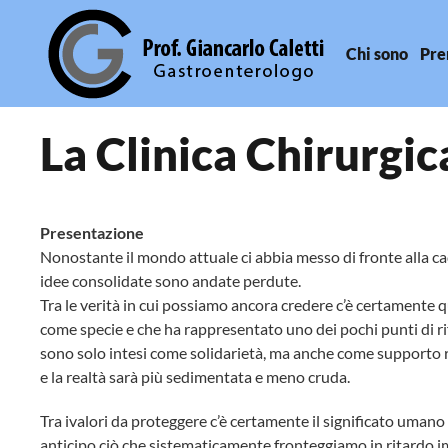
Chi sono
Pre
Skip to main content
La Clinica Chirurgic
Presentazione
Nonostante il mondo attuale ci abbia messo di fronte alla cadu
idee consolidate sono andate perdute.
Tra le verità in cui possiamo ancora credere c’è certamente qu
come specie e che ha rappresentato uno dei pochi punti di rif
sono solo intesi come solidarietà, ma anche come supporto r
e la realtà sarà più sedimentata e meno cruda.
Tra ivalori da proteggere c’è certamente il significato umano 
anticipo ciò che sistematicamente fronteggiamo in ritardo 