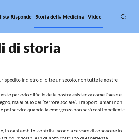
lista Risponde
Storia della Medicina
Video
 di storia
 rispedito indietro di oltre un secolo, non tutte le nostre
questo periodo difficile della nostra esistenza come Paese e
gno, ma al buio del “terrore sociale”. I rapporti umani non
ne poi servire quando la emergenza non sarà cosi impellente
he, in ogni ambito, contribuiscono a cercare di conoscere in
cudo inviolabile in quanto costruito di esperienza,