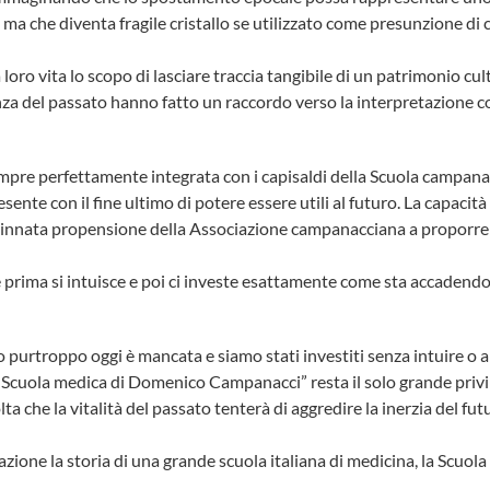
 ma che diventa fragile cristallo se utilizzato come presunzione di
o vita lo scopo di lasciare traccia tangibile di un patrimonio cul
za del passato hanno fatto un raccordo verso la interpretazione cor
empre perfettamente integrata con i capisaldi della Scuola campanac
presente con il fine ultimo di potere essere utili al futuro. La capac
n innata propensione della Associazione campanacciana a proporre
he prima si intuisce e poi ci investe esattamente come sta accadendo
to purtroppo oggi è mancata e siamo stati investiti senza intuire o
La Scuola medica di Domenico Campanacci” resta il solo grande pri
lta che la vitalità del passato tenterà di aggredire la inerzia del 
one la storia di una grande scuola italiana di medicina, la Scuola 