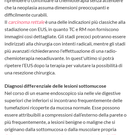
riprendere o continuare la chemioterapia senza attendere
che la neoplasia assuma dimensioni preoccupanti e
difficilmente curabili.
Il
carcinoma rettale
è una delle indicazioni più classiche alla
stadiazione con EUS, in quanto TC e RM non forniscono
immagini così dettagliate. Gli stadi precoci potranno essere
indirizzati alla chirurgia con intenti radicali, mentre gli stadi
più avanzati richiederanno l'effettuazione di una radio-
chemioterapia neoadiuvante. In quest'ultimo si potrà
ripetere l’EUS dopo la terapia per valutare la possibilità di
una resezione chirurgica.
Diagnosi differenziale delle lesioni sottomucose
Nel corso di un esame endoscopico sia nelle vie digestive
superiori che inferiori si incontrano frequentemente delle
tumefazioni ricoperte da mucosa normale. Esse possono
essere attribuibili a compressioni dall’esterno della parete o
più frequentemente, a lesioni benigne o maligne che si
originano dalla sottomucosa o dalla muscolare propria