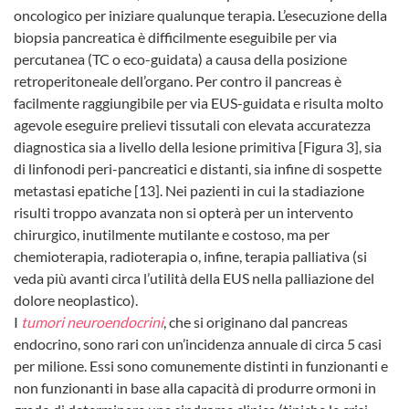
oncologico per iniziare qualunque terapia. L’esecuzione della
biopsia pancreatica è difficilmente eseguibile per via
percutanea (TC o eco-guidata) a causa della posizione
retroperitoneale dell’organo. Per contro il pancreas è
facilmente raggiungibile per via EUS-guidata e risulta molto
agevole eseguire prelievi tissutali con elevata accuratezza
diagnostica sia a livello della lesione primitiva [Figura 3], sia
di linfonodi peri-pancreatici e distanti, sia infine di sospette
metastasi epatiche [13]. Nei pazienti in cui la stadiazione
risulti troppo avanzata non si opterà per un intervento
chirurgico, inutilmente mutilante e costoso, ma per
chemioterapia, radioterapia o, infine, terapia palliativa (si
veda più avanti circa l’utilità della EUS nella palliazione del
dolore neoplastico).
I
tumori neuroendocrini
, che si originano dal pancreas
endocrino, sono rari con un’incidenza annuale di circa 5 casi
per milione. Essi sono comunemente distinti in funzionanti e
non funzionanti in base alla capacità di produrre ormoni in