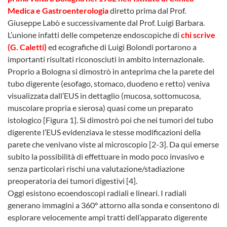
Medica e Gastroenterologia
diretto prima dal Prof.
Giuseppe Labò e successivamente dal Prof. Luigi Barbara.
L’unione infatti delle competenze endoscopiche di
chi scrive
(G. Caletti)
ed ecografiche di Luigi Bolondi portarono a
importanti risultati riconosciuti in ambito internazionale.
Proprio a Bologna si dimostrò in anteprima che la parete del
tubo digerente (esofago, stomaco, duodeno e retto) veniva
visualizzata dall’EUS in dettaglio (mucosa, sottomucosa,
muscolare propria e sierosa) quasi come un preparato
istologico [Figura 1]. Si dimostrò poi che nei tumori del tubo
digerente l’EUS evidenziava le stesse modificazioni della
parete che venivano viste al microscopio [2-3]. Da qui emerse
subito la possibilità di effettuare in modo poco invasivo e
senza particolari rischi una valutazione/stadiazione
preoperatoria dei tumori digestivi [4].
Oggi esistono ecoendoscopi radiali e lineari. I radiali
generano immagini a 360° attorno alla sonda e consentono di
esplorare velocemente ampi tratti dell’apparato digerente