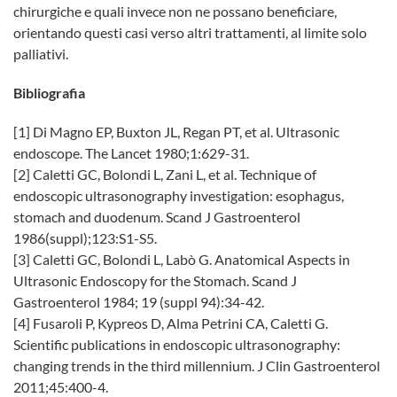
chirurgiche e quali invece non ne possano beneficiare,
orientando questi casi verso altri trattamenti, al limite solo
palliativi.
Bibliografia
[1] Di Magno EP, Buxton JL, Regan PT, et al. Ultrasonic
endoscope. The Lancet 1980;1:629-31.
[2] Caletti GC, Bolondi L, Zani L, et al. Technique of
endoscopic ultrasonography investigation: esophagus,
stomach and duodenum. Scand J Gastroenterol
1986(suppl);123:S1-S5.
[3] Caletti GC, Bolondi L, Labò G. Anatomical Aspects in
Ultrasonic Endoscopy for the Stomach. Scand J
Gastroenterol 1984; 19 (suppl 94):34-42.
[4] Fusaroli P, Kypreos D, Alma Petrini CA, Caletti G.
Scientific publications in endoscopic ultrasonography:
changing trends in the third millennium. J Clin Gastroenterol
2011;45:400-4.