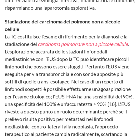
differenziale tra eziologia infettiva, infiammatoria e tumorale,
risparmiando una laparotomia esplorativa.
Stadiazione del carcinoma del polmone non a piccole
cellule
La TC costituisce l’esame di riferimento per la diagnosi e la
stadiazione del
carcinoma polmonare non a piccole cellule
.
L’esplorazione accurata delle stazioni linfonodali
mediastiniche con l’EUS dopo la TC può identificare piccoli
linfonodi che possono essere sfuggiti. Pertanto l’EUS viene
eseguita per via transbronchiale con sonde apposite più
sottili di quelle trans-esofagee. Nel caso di un reperto di
linfonodi sospetti è possibile effettuarne un’agoaspirazione
per l'esame citologico; l'EUS-FNA ha una sensibilità del 90%,
una specificità del 100% e un'accuratezza > 90% [18]. L'EUS
riveste a questo punto un ruolo determinante perché se il
prelievo risulta positivo per metastasi nei linfonodi
mediastinici contro-laterali alla neoplasia, l'approccio
terapeutico al paziente cambia radicalmente, scartando la