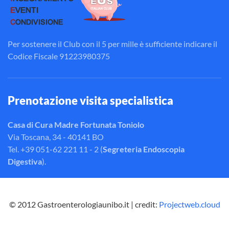
Per sostenere il Club con il 5 per mille è sufficiente indicare il
Codice Fiscale 91223980375
Prenotazione visita specialistica
Casa di Cura Madre Fortunata Toniolo
Via Toscana, 34 - 40141 BO
Tel. +39 051-62 221 11 - 2 (
Segreteria Endoscopia
Digestiva
).
© 2012 Gastroenterologiaunibo.it | credit:
Projectweb.cloud