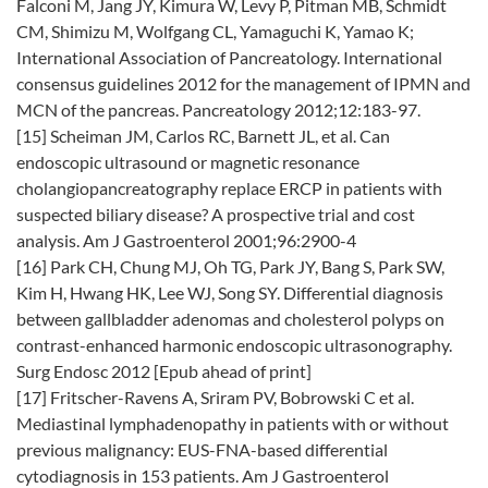
Falconi M, Jang JY, Kimura W, Levy P, Pitman MB, Schmidt
CM, Shimizu M, Wolfgang CL, Yamaguchi K, Yamao K;
International Association of Pancreatology. International
consensus guidelines 2012 for the management of IPMN and
MCN of the pancreas. Pancreatology 2012;12:183-97.
[15] Scheiman JM, Carlos RC, Barnett JL, et al. Can
endoscopic ultrasound or magnetic resonance
cholangiopancreatography replace ERCP in patients with
suspected biliary disease? A prospective trial and cost
analysis. Am J Gastroenterol 2001;96:2900-4
[16] Park CH, Chung MJ, Oh TG, Park JY, Bang S, Park SW,
Kim H, Hwang HK, Lee WJ, Song SY. Differential diagnosis
between gallbladder adenomas and cholesterol polyps on
contrast-enhanced harmonic endoscopic ultrasonography.
Surg Endosc 2012 [Epub ahead of print]
[17] Fritscher-Ravens A, Sriram PV, Bobrowski C et al.
Mediastinal lymphadenopathy in patients with or without
previous malignancy: EUS-FNA-based differential
cytodiagnosis in 153 patients. Am J Gastroenterol