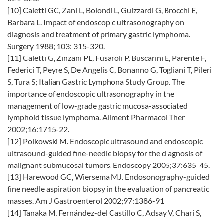
[10] Caletti GC, Zani L, Bolondi L, Guizzardi G, Brocchi E,
Barbara L. Impact of endoscopic ultrasonography on
diagnosis and treatment of primary gastric lymphoma.
Surgery 1988; 103: 315-320.
[11] Caletti G, Zinzani PL, Fusaroli P, Buscarini E, Parente F,
Federici T, Peyre S, De Angelis C, Bonanno G, Togliani T, Pileri
S, Tura S; Italian Gastric Lymphona Study Group. The
importance of endoscopic ultrasonography in the
management of low-grade gastric mucosa-associated
lymphoid tissue lymphoma. Aliment Pharmacol Ther
2002;16:1715-22.
[12] Polkowski M. Endoscopic ultrasound and endoscopic
ultrasound-guided fine-needle biopsy for the diagnosis of
malignant submucosal tumors. Endoscopy 2005;37:635-45.
[13] Harewood GC, Wiersema MJ. Endosonography-guided
fine needle aspiration biopsy in the evaluation of pancreatic
masses. Am J Gastroenterol 2002;97:1386-91
[14] Tanaka M, Fernández-del Castillo C, Adsay V, Chari S,