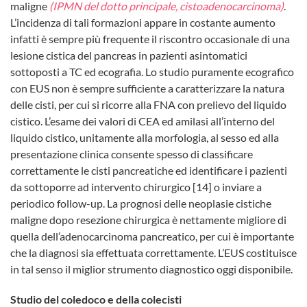
maligne
(IPMN del dotto principale, cistoadenocarcinoma)
.
L’incidenza di tali formazioni appare in costante aumento
infatti è sempre più frequente il riscontro occasionale di una
lesione cistica del pancreas in pazienti asintomatici
sottoposti a TC ed ecografia. Lo studio puramente ecografico
con EUS non è sempre sufficiente a caratterizzare la natura
delle cisti, per cui si ricorre alla FNA con prelievo del liquido
cistico. L’esame dei valori di CEA ed amilasi all’interno del
liquido cistico, unitamente alla morfologia, al sesso ed alla
presentazione clinica consente spesso di classificare
correttamente le cisti pancreatiche ed identificare i pazienti
da sottoporre ad intervento chirurgico [14] o inviare a
periodico follow-up. La prognosi delle neoplasie cistiche
maligne dopo resezione chirurgica è nettamente migliore di
quella dell’adenocarcinoma pancreatico, per cui è importante
che la diagnosi sia effettuata correttamente. L’EUS costituisce
in tal senso il miglior strumento diagnostico oggi disponibile.
Studio del coledoco e della colecisti