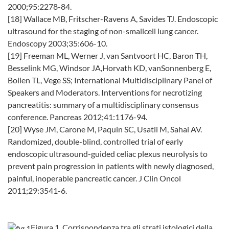
2000;95:2278-84.
[18] Wallace MB, Fritscher-Ravens A, Savides TJ. Endoscopic
ultrasound for the staging of non-smallcell lung cancer.
Endoscopy 2003;35:606-10.
[19] Freeman ML, Werner J, van Santvoort HC, Baron TH,
Besselink MG, Windsor JA,Horvath KD, vanSonnenberg E,
Bollen TL, Vege SS; International Multidisciplinary Panel of
Speakers and Moderators. Interventions for necrotizing
pancreatitis: summary of a multidisciplinary consensus
conference. Pancreas 2012;41:1176-94.
[20] Wyse JM, Carone M, Paquin SC, Usatii M, Sahai AV.
Randomized, double-blind, controlled trial of early
endoscopic ultrasound-guided celiac plexus neurolysis to
prevent pain progression in patients with newly diagnosed,
painful, inoperable pancreatic cancer. J Clin Oncol
2011;29:3541-6.
Figura 1. Corrispondenza tra gli strati istologici della