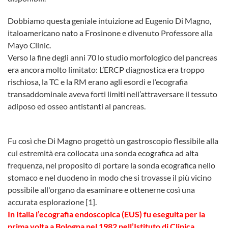
Dobbiamo questa geniale intuizione ad Eugenio Di Magno,
italoamericano nato a Frosinone e divenuto Professore alla
Mayo Clinic.
Verso la fine degli anni 70 lo studio morfologico del pancreas
era ancora molto limitato: L’ERCP diagnostica era troppo
rischiosa, la TC e la RM erano agli esordi e l’ecografia
transaddominale aveva forti limiti nell’attraversare il tessuto
adiposo ed osseo antistanti al pancreas.
Fu così che Di Magno progettò un gastroscopio flessibile alla
cui estremità era collocata una sonda ecografica ad alta
frequenza, nel proposito di portare la sonda ecografica nello
stomaco e nel duodeno in modo che si trovasse il più vicino
possibile all'organo da esaminare e ottenerne così una
accurata esplorazione [1].
In Italia l’ecografia endoscopica (EUS) fu eseguita per la
prima volta a Bologna nel 1982 nell’Istituto di Clinica