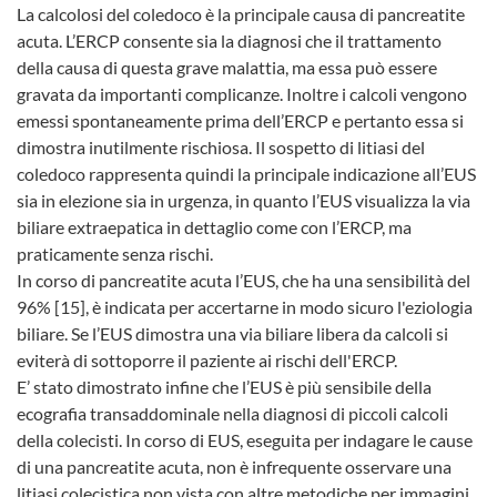
La calcolosi del coledoco è la principale causa di pancreatite
acuta. L’ERCP consente sia la diagnosi che il trattamento
della causa di questa grave malattia, ma essa può essere
gravata da importanti complicanze. Inoltre i calcoli vengono
emessi spontaneamente prima dell’ERCP e pertanto essa si
dimostra inutilmente rischiosa. Il sospetto di litiasi del
coledoco rappresenta quindi la principale indicazione all’EUS
sia in elezione sia in urgenza, in quanto l’EUS visualizza la via
biliare extraepatica in dettaglio come con l’ERCP, ma
praticamente senza rischi.
In corso di pancreatite acuta l’EUS, che ha una sensibilità del
96% [15], è indicata per accertarne in modo sicuro l'eziologia
biliare. Se l’EUS dimostra una via biliare libera da calcoli si
eviterà di sottoporre il paziente ai rischi dell'ERCP.
E’ stato dimostrato infine che l’EUS è più sensibile della
ecografia transaddominale nella diagnosi di piccoli calcoli
della colecisti. In corso di EUS, eseguita per indagare le cause
di una pancreatite acuta, non è infrequente osservare una
litiasi colecistica non vista con altre metodiche per immagini,