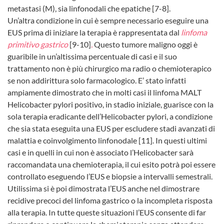
metastasi (M), sia linfonodali che epatiche [7-8].
Un’altra condizione in cui è sempre necessario eseguire una
EUS prima di iniziare la terapia è rappresentata dal
linfoma
primitivo gastrico
[9-10]
.
Questo tumore maligno oggi è
guaribile in un’altissima percentuale di casi e il suo
trattamento non è più chirurgico ma radio o chemioterapico
se non addirittura solo farmacologico. E’ stato infatti
ampiamente dimostrato che in molti casi il linfoma MALT
Helicobacter pylori positivo, in stadio iniziale, guarisce con la
sola terapia eradicante dell’Helicobacter pylori, a condizione
che sia stata eseguita una EUS per escludere stadi avanzati di
malattia e coinvolgimento linfonodale [11]. In questi ultimi
casi e in quelli in cui non è associato l’Helicobacter sarà
raccomandata una chemioterapia, il cui esito potrà poi essere
controllato eseguendo l’EUS e biopsie a intervalli semestrali.
Utilissima si è poi dimostrata l’EUS anche nel dimostrare
recidive precoci del linfoma gastrico o la incompleta risposta
alla terapia. In tutte queste situazioni l’EUS consente di far