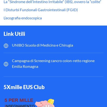
La “Sindrome dell’Intestino Irritabile” (IBS), ovvero la “colite”
I Disturbi Funzionali Gastrointestinali (FGID)
L’ecografia endoscopica
Link Utili
UNIBO Scuola di Medicina e Chirugia
Campagna di Screening cancro colon-retto regione
Emilia Romagna
5Xmille EUS Club