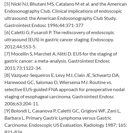
[5] Nickl NJ, Bhutani MS, Catalano M et al. and the American
Endosonography Club. Clinical implications of endoscopic
ultrasound: the American Endosonography Club Study.
Gastrointest Endosc 1996;44:371-377
[6] Caletti G, Fusaroli P. The rediscovery of endoscopic
ultrasound (EUS) in gastric cancer staging. Endoscopy.
2012;44:553-5.
[7] Mocellin S, Marchet A, Nitti D. EUS for the staging of
gastric cancer: a meta-analysis. Gastrointest Endosc
2011;73:1122-34.
[8] Vazquez-Sequeiros E, Levy MJ, Clain JE, Schwartz DA,
Harewood GC, Salomao D, Wiersema MJ. Routine vs.
selective EUS-guided FNA approach for preoperative nodal
staging of esophageal carcinoma. Gastrointest Endosc
2006;63:204-11.
[9] Bolondi L, Casanova P, Caletti GC, Grigioni WF, Zani L,
Barbara L. Primary Gastric Lymphoma versus Gastric
Carcinoma: Endoscopic US Evaluation. Radiology 1987; 165:
821-826.