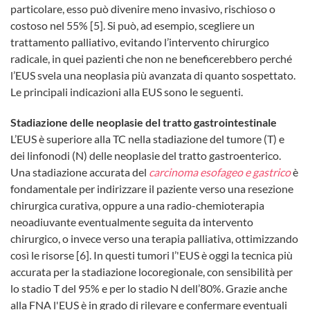
particolare, esso può divenire meno invasivo, rischioso o
costoso nel 55% [5]. Si può, ad esempio, scegliere un
trattamento palliativo, evitando l’intervento chirurgico
radicale, in quei pazienti che non ne beneficerebbero perché
l’EUS svela una neoplasia più avanzata di quanto sospettato.
Le principali indicazioni alla EUS sono le seguenti.
Stadiazione delle neoplasie del tratto gastrointestinale
L’EUS è superiore alla TC nella stadiazione del tumore (T) e
dei linfonodi (N) delle neoplasie del tratto gastroenterico.
Una stadiazione accurata del
carcinoma esofageo e gastrico
è
fondamentale per indirizzare il paziente verso una resezione
chirurgica curativa, oppure a una radio-chemioterapia
neoadiuvante eventualmente seguita da intervento
chirurgico, o invece verso una terapia palliativa, ottimizzando
così le risorse [6]. In questi tumori l’'EUS è oggi la tecnica più
accurata per la stadiazione locoregionale, con sensibilità per
lo stadio T del 95% e per lo stadio N dell’80%. Grazie anche
alla FNA l'EUS è in grado di rilevare e confermare eventuali