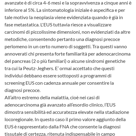
avanzate è di circa 4-6 mesi e la sopravvivenza a cinque anni è
inferiore al 5%. La sintomatologia iniziale è aspecifica e per
tale motivo la neoplasia viene evidenziata quando è già in
fase metastatica. L'EUS tuttavia riesce a visualizzare
carcinomi di piccolissime dimensioni, non evidenziati da altre
metodiche, consentendo pertanto una diagnosi precoce
perlomeno in un certo numero di soggetti. Tra questi vanno
annoverati chi presenta forte familiarità per adenocarcinoma
del pancreas (2 o più familiari) o alcune sindromi genetiche
tra cui la Peutz-Jeghers. E’ ormai accettato che questi
individui debbano essere sottoposti a programmi di
screening EUS con cadenza annuale per consentire la
diagnosi precoce.
All’altro estremo della malattia, cioè nei casi di
adenocarcinoma già avanzato all’esordio clinico, l’EUS
dimostra sensibilità ed accuratezza elevate nella stadiazione
locoregionale. In questo caso il primo valore aggiunto della
EUS è rappresentato dalla FNA che consente la diagnosi
tissutale di certezza, ritenuta indispensabile in campo