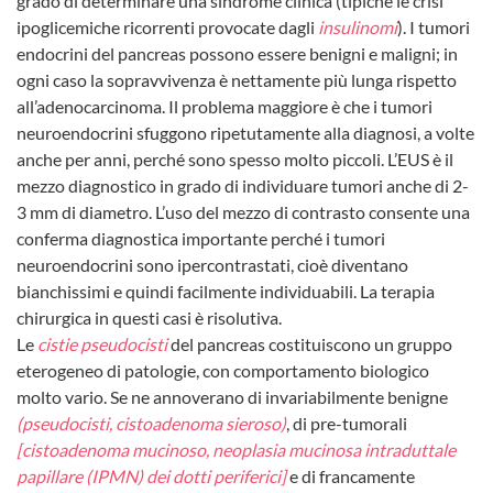
grado di determinare una sindrome clinica (tipiche le crisi
ipoglicemiche ricorrenti provocate dagli
insulinomi
). I tumori
endocrini del pancreas possono essere benigni e maligni; in
ogni caso la sopravvivenza è nettamente più lunga rispetto
all’adenocarcinoma. Il problema maggiore è che i tumori
neuroendocrini sfuggono ripetutamente alla diagnosi, a volte
anche per anni, perché sono spesso molto piccoli. L’EUS è il
mezzo diagnostico in grado di individuare tumori anche di 2-
3 mm di diametro. L’uso del mezzo di contrasto consente una
conferma diagnostica importante perché i tumori
neuroendocrini sono ipercontrastati, cioè diventano
bianchissimi e quindi facilmente individuabili. La terapia
chirurgica in questi casi è risolutiva.
Le
cisti
e pseudocisti
del pancreas costituiscono un gruppo
eterogeneo di patologie, con comportamento biologico
molto vario. Se ne annoverano di invariabilmente benigne
(pseudocisti, cistoadenoma sieroso)
, di pre-tumorali
[cistoadenoma mucinoso, neoplasia mucinosa intraduttale
papillare (IPMN) dei dotti periferici]
e di francamente