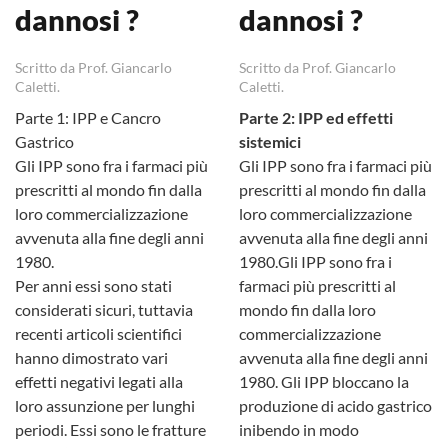
dannosi ?
dannosi ?
Scritto da Prof. Giancarlo
Scritto da Prof. Giancarlo
Caletti.
Caletti.
Parte 1: IPP e Cancro
Parte 2: IPP ed effetti
Gastrico
sistemici
Gli IPP sono fra i farmaci più
Gli IPP sono fra i farmaci più
prescritti al mondo fin dalla
prescritti al mondo fin dalla
loro commercializzazione
loro commercializzazione
avvenuta alla fine degli anni
avvenuta alla fine degli anni
1980.
1980.Gli IPP sono fra i
Per anni essi sono stati
farmaci più prescritti al
considerati sicuri, tuttavia
mondo fin dalla loro
recenti articoli scientifici
commercializzazione
hanno dimostrato vari
avvenuta alla fine degli anni
effetti negativi legati alla
1980. Gli IPP bloccano la
loro assunzione per lunghi
produzione di acido gastrico
periodi. Essi sono le fratture
inibendo in modo