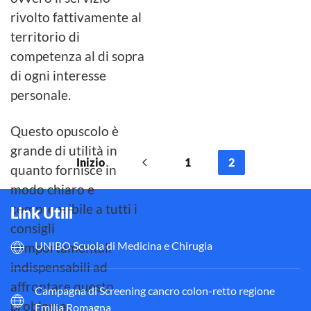
rivolto fattivamente al
territorio di
competenza al di sopra
di ogni interesse
personale.
Questo opuscolo è
grande di utilità in
Inizio
1
2
quanto fornisce in
modo chiaro e
comprensibile a tutti i
Link Utili
consigli
UNIBO Scuola di Medicina e Chirugia
comportamentali
indispensabili ad
affrontare questo
Campagna di Screening cancro colon-retto regione
problema.
Emilia Romagna